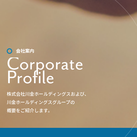
会社案内
C
o
r
p
o
r
a
t
e
P
r
o
f
i
l
e
株式会社川金ホールディングスおよび、
川金ホールディングスグループの
概要をご紹介します。